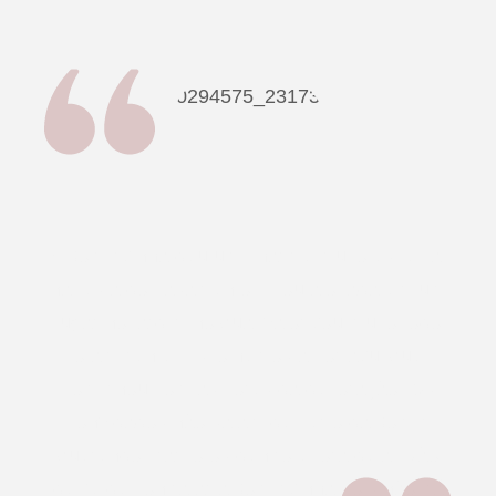
A kombizinha deu um charme muito especial
na festa do casamento, ficou alocada em um
lugar no jardim no qual valorizou muito todo
o ambiente! Escolhemos a cor azul que
combinou com as cores da decoração. Os
convidados não saiam de perto da kombi
querendo tirar fotos dentro e fora dela. Não
deixe de contratar a kombizinha pois não irá