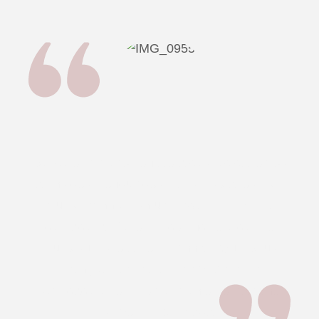
Desde o primeiro contato à despedida fomos
atendidos, conduzidos e assessorados com
muito carinho, pontualidade, paciência e
delicadeza. Recomendo, indico e desejo
muito sucesso a Kombizinha!!! Que Deus
abençoe sempre e cada vez mais a
seriedade e comprometimento do trabalho
de vocês! Obrigada!