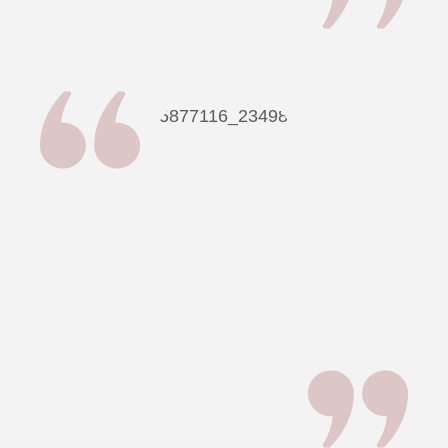
A Kombizinha foi uma atração a parte em
nossa festa! Muito divertido juntar os amigos
para tirar uma foto la e muito tranquilo para
os noivos terem esse serviço. Cumpriram a
risca o cronograma e fizeram o maior
sucesso.